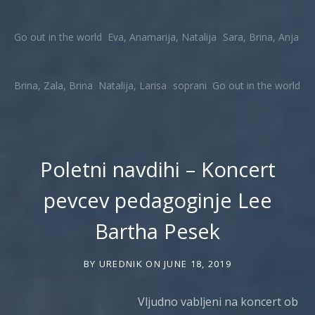
Go out in the world
Eva, Anamarija, Natalija
Sara, Brina, Anja
Brina, Zala, Brina
Natalija, Larisa
soprani
Go out in the world
Poletni navdihi – Koncert
pevcev pedagoginje Lee
Bartha Pesek
BY
UREDNIK
ON
JUNE 18, 2019
Vljudno vabljeni na koncert ob