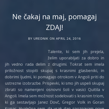
Ne čakaj na maj, pomagaj
ZDAJ!
BY
UREDNIK
ON
APRIL 24, 2016
Talente, ki sem jih prejela,
želim uporabljati za dobro in
jih vedno rada delim z drugimi. Tokrat sem imela
priložnost stopiti skupaj s krasnimi glasbeniki, in
dobrimi ljudmi, ki pomagajo otrokom v Angoli priti do
ustrezne izobrazbe. Prispevki, ki smo jih uspeli skupaj
zbrati so namenjeni osnovni šoli v vasici Quitila v
Angoli. Imela sem možnost sodelovati s krasnim triom,
ki ga sestavljajo Janez Dovč, Gregor Volk in Goran
Krmac. Hvaležna sem, da vsak dan spoznavam nove