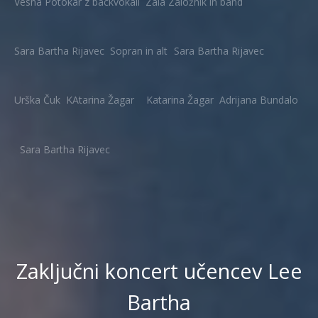
Vesna Potokar z backvokali
Zala Založnik in band
Sara Bartha Rijavec
Sopran in alt
Sara Bartha Rijavec
Urška Čuk
KAtarina Žagar
Katarina Žagar
Adrijana Bundalo
Sara Bartha Rijavec
Zaključni koncert učencev Lee
Bartha