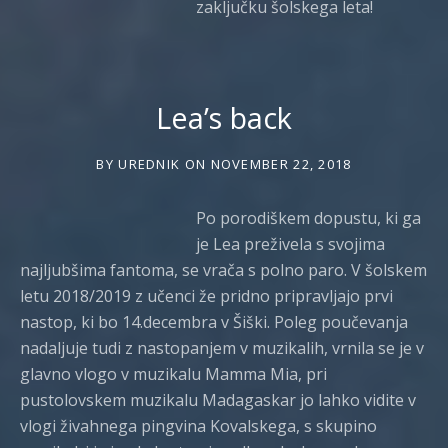
zaključku šolskega leta!
Lea’s back
BY
UREDNIK
ON
NOVEMBER 22, 2018
Po porodiškem dopustu, ki ga
je Lea preživela s svojima
najljubšima fantoma, se vrača s polno paro. V šolskem
letu 2018/2019 z učenci že pridno pripravljajo prvi
nastop, ki bo 14.decembra v Šiški. Poleg poučevanja
nadaljuje tudi z nastopanjem v muzikalih, vrnila se je v
glavno vlogo v muzikalu Mamma Mia, pri
pustolovskem muzikalu Madagaskar jo lahko vidite v
vlogi živahnega pingvina Kovalskega, s skupino