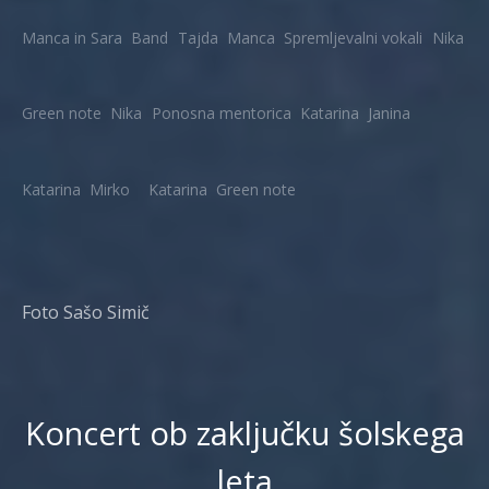
Manca in Sara
Band
Tajda
Manca
Spremljevalni vokali
Nika
Green note
Nika
Ponosna mentorica
Katarina
Janina
Katarina
Mirko
Katarina
Green note
Foto Sašo Simič
Koncert ob zaključku šolskega
leta