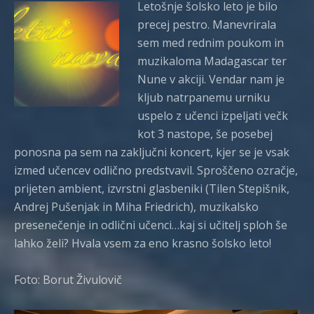
Letošnje šolsko leto je bilo
precej pestro. Manevrirala
sem med rednim poukom in
muzikaloma Madagascar ter
Nune v akciji. Vendar nam je
kljub natrpanemu urniku
uspelo z učenci izpeljati večk
kot 3 nastope, še posebej
ponosna pa sem na zaključni koncert, kjer se je vsak
izmed učencev odlično predstvavil. Sproščeno ozračje,
prijeten ambient, izvrstni glasbeniki (Tilen Stepišnik,
Andrej Pušenjak in Miha Friedrich), muzikalsko
presenečenje in odlični učenci…kaj si učitelj sploh še
lahko želi? Hvala vsem za eno krasno šolsko leto!
Foto: Borut Živulovič