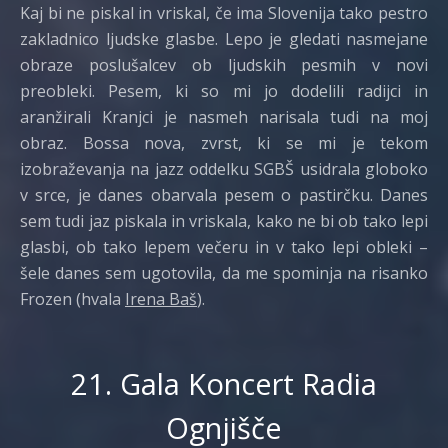
Kaj bi ne piskal in vriskal, če ima Slovenija tako pestro
zakladnico ljudske glasbe. Lepo je gledati nasmejane
obraze poslušalcev ob ljudskih pesmih v novi
preobleki. Pesem, ki so mi jo dodelili radijci in
aranžirali Kranjci je nasmeh narisala tudi na moj
obraz. Bossa nova, zvrst, ki se mi je tekom
izobraževanja na jazz oddelku SGBŠ usidrala globoko
v srce, je danes obarvala pesem o pastirčku. Danes
sem tudi jaz piskala in vriskala, kako ne bi ob tako lepi
glasbi, ob tako lepem večeru in v tako lepi obleki –
šele danes sem ugotovila, da me spominja na risanko
Frozen (hvala
Irena Baš
).
21. Gala Koncert Radia
Ognjišče