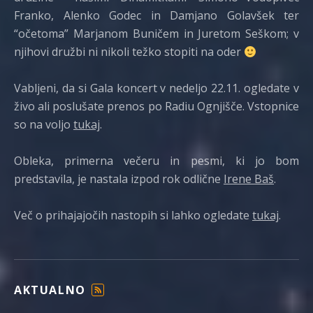
Franko, Alenko Godec in Damjano Golavšek ter
“očetoma” Marjanom Buničem in Juretom Seškom; v
njihovi družbi ni nikoli težko stopiti na oder
Vabljeni, da si Gala koncert v nedeljo 22.11. ogledate v
živo ali poslušate prenos po Radiu Ognjišče. Vstopnice
so na voljo
tukaj
.
Obleka, primerna večeru in pesmi, ki jo bom
predstavila, je nastala izpod rok odlične
Irene Baš
.
Več o prihajajočih nastopih si lahko ogledate
tukaj
.
AKTUALNO
F