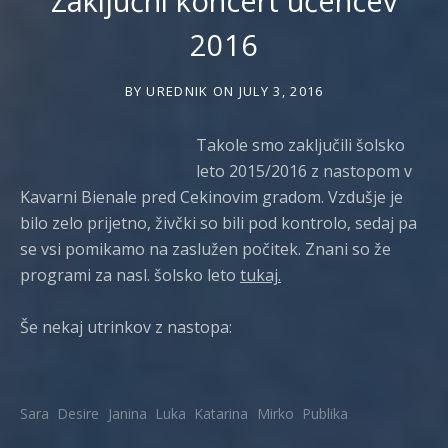
Zaključni koncert učencev
2016
BY
UREDNIK
ON
JULY 3, 2016
Takole smo zaključili šolsko
leto 2015/2016 z nastopom v
Kavarni Bienale pred Cekinovim gradom. Vzdušje je
bilo zelo prijetno, živčki so bili pod kontrolo, sedaj pa
se vsi pomikamo na zaslužen počitek. Znani so že
programi za nasl. šolsko leto
tukaj.
Še nekaj utrinkov z nastopa:
Sara
Desire
Janina
Luka
Katarina
Mirko
Publika