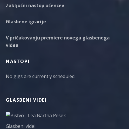
E
Zaključni nastop učencev
E
D
Glasbene igrarije
V pričakovanju premiere novega glasbenega
videa
NASTOPI
No gigs are currently scheduled.
GLASBENI VIDEI
Glasbeni videi