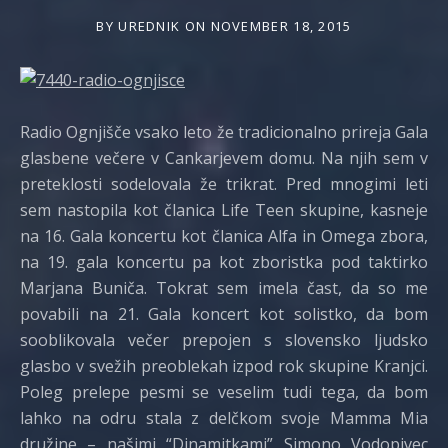
BY
UREDNIK
ON
NOVEMBER 18, 2015
Radio Ognjišče vsako leto že tradicionalno prireja Gala
glasbene večere v Cankarjevem domu. Na njih sem v
preteklosti sodelovala že trikrat. Pred mnogimi leti
sem nastopila kot članica Life Teen skupine, kasneje
na 16. Gala koncertu kot članica Alfa in Omega zbora,
na 19. gala koncertu pa kot zboristka pod taktirko
Marjana Buniča. Tokrat sem imela čast, da so me
povabili na 21. Gala koncert kot solistko, da bom
sooblikovala večer prepojen s slovensko ljudsko
glasbo v svežih preoblekah izpod rok skupine Kranjci.
Poleg prelepe pesmi se veselim tudi tega, da bom
lahko na odru stala z delčkom svoje Mamma Mia
družine – našimi “Dinamitkami” Simono Vodopivec