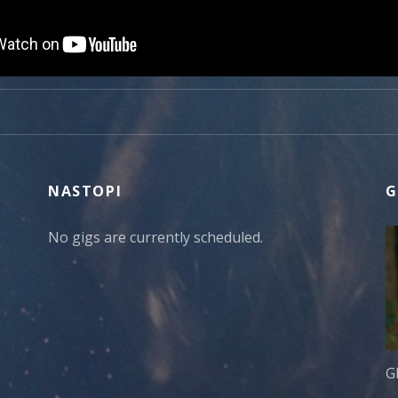
NASTOPI
G
No gigs are currently scheduled.
G