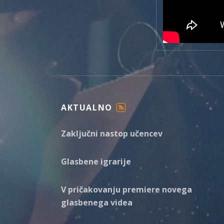
AKTUALNO
F
E
Zaključni nastop učencev
E
D
Glasbene igrarije
V pričakovanju premiere novega
glasbenega videa