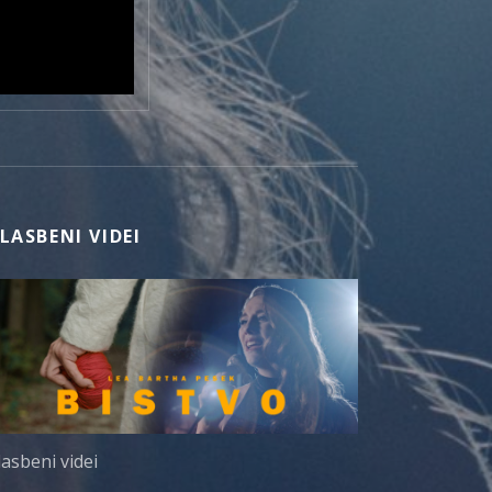
LASBENI VIDEI
lasbeni videi