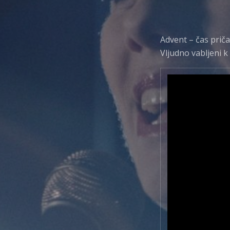
Advent – čas prič
Vljudno vabljeni 