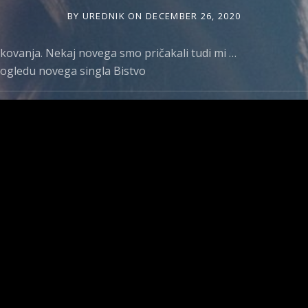
BY
UREDNIK
ON
DECEMBER 26, 2020
akovanja. Nekaj novega smo pričakali tudi mi …
k ogledu novega singla Bistvo