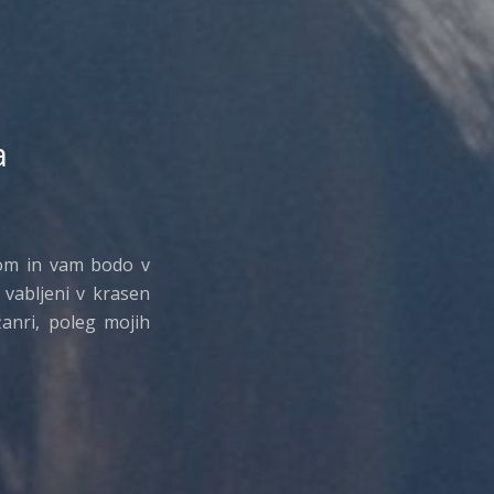
a
tom in vam bodo v
o vabljeni v krasen
žanri, poleg mojih