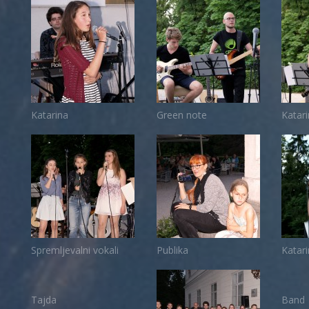
Katarina
Green note
Katar
Spremljevalni vokali
Publika
Katar
Tajda
Band