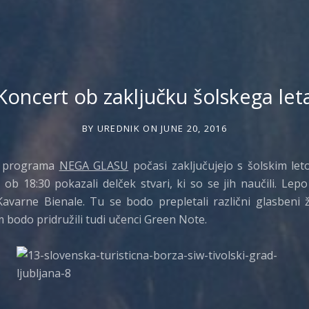
Koncert ob zaključku šolskega let
BY
UREDNIK
ON
JUNE 20, 2016
e programa
NEGA GLASU
počasi zaključujejo s šolskim le
 ob 18:30 pokazali delček stvari, ki so se jih naučili. Lep
Kavarne Bienale. Tu se bodo prepletali različni glasbeni 
 bodo pridružili tudi učenci Green Note.