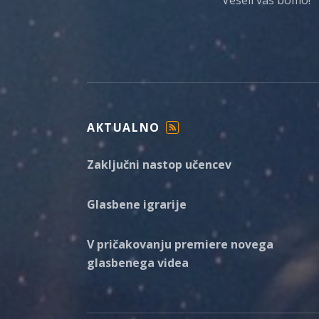
AKTUALNO
F
E
Zaključni nastop učencev
E
D
Glasbene igrarije
V pričakovanju premiere novega
glasbenega videa