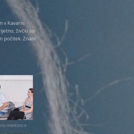
m v Kavarni
jetno, živčki so
n počitek. Znani
na mentorica