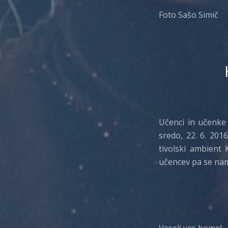
Foto Sašo Simič
Učenci in učenk
sredo, 22. 6. 2016
tivolski ambient 
učencev pa se nam
Veseli vas bomo!